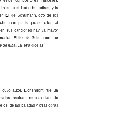
 estos compositores franceses,
ón entre el lied schubertiano y la
er
[1]
de Schumann, otro de los
humann, por lo que se refiere al
o en sus canciones hay ya mayor
presión. El lied de Schumann que
e de luna
. La letra dice así:
 cuyo autor, Eichendorft, fue un
úsica inspirada en esta clase de
te del de las baladas y otras obras