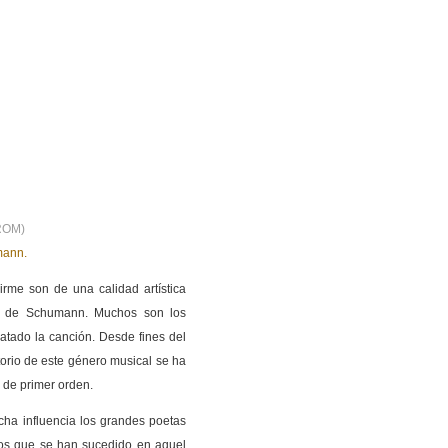
DROM)
mann.
rme son de una calidad artística
d de Schumann. Muchos son los
tado la canción. Desde fines del
rtorio de este género musical se ha
 de primer orden.
cha influencia los grandes poetas
rios que se han sucedido en aquel