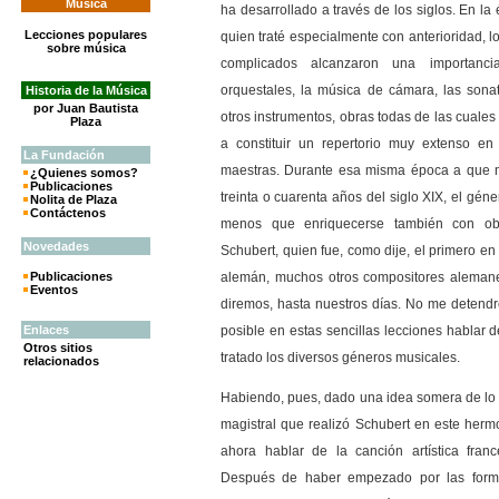
Música
ha desarrollado a través de los siglos. En l
Lecciones populares
quien traté especialmente con anterioridad, 
sobre música
complicados alcanzaron una importancia
orquestales, la música de cámara, las son
Historia de la Música
por Juan Bautista
otros instrumentos, obras todas de las cuales
Plaza
a constituir un repertorio muy extenso e
La
Fundación
maestras. Durante esa misma época a que me
¿Quienes somos?
Publicaciones
treinta o cuarenta años del siglo XIX, el géne
Nolita de Plaza
Contáctenos
menos que enriquecerse también con ob
Novedades
Schubert, quien fue, como dije, el primero en
Publicaciones
alemán, muchos otros compositores alemane
Eventos
diremos, hasta nuestros días. No me detendré
Enlaces
posible en estas sencillas lecciones hablar 
Otros sitios
tratado los diversos géneros musicales.
relacionados
Habiendo, pues, dado una idea somera de lo q
magistral que realizó Schubert en este he
ahora hablar de la canción artística fran
Después de haber empezado por las forma