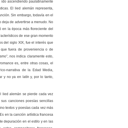
s ido ascendiendo paulatinamente
ticas. El lied alemán representa,
nción. Sin embargo, todavía en el
 no deja de advertirse a menudo. No
ó en la época más floreciente del
acterísticos de ese gran momento
s del siglo XIX, fue el interés que
o que fuera de proveniencia o de
smo”, nos indica claramente esto,
romance es, entre otras cosas, el
ico-narrativa de la Edad Media,
 y no ya en latín y, por lo tanto,
l lied alemán se pierde cada vez
sus canciones poesías sencillas
ino textos y poesías cada vez más
Es en la canción artística francesa
 depuración en el estilo y en las