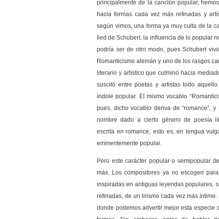
principalmente de la canción popular, hemo
hacia formas cada vez más refinadas y artís
según vimos, una forma ya muy culta de la ca
lied de Schubert, la influencia de lo popular
podría ser de otro modo, pues Schubert vivi
Romanticismo alemán y uno de los rasgos car
literario y artístico que culminó hacia mediado
suscitó entre poetas y artistas todo aquell
índole popular. El mismo vocablo “Romantici
pues, dicho vocablo deriva de “romance”, y 
nombre dado a cierto género de poesía lír
escrita en romance, esto es, en lengua vulgar
eminentemente popular.
Pero este carácter popular o semipopular de
más. Los compositores ya no escogen para 
inspiradas en antiguas leyendas populares, s
refinadas, de un lirismo cada vez más íntimo. 
donde podemos advertir mejor esta especie de