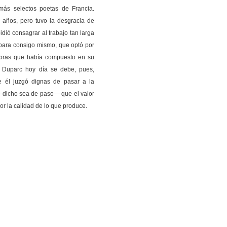
más selectos poetas de Francia.
 años, pero tuvo la desgracia de
dió consagrar al trabajo tan larga
ro para consigo mismo, que optó por
 obras que había compuesto en su
 Duparc hoy día se debe, pues,
e él juzgó dignas de pasar a la
—dicho sea de paso— que el valor
por la calidad de lo que produce.