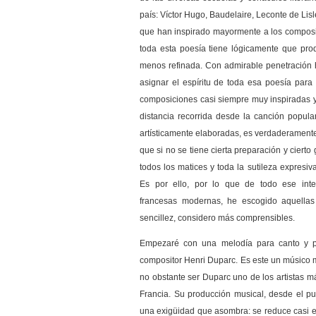
país: Víctor Hugo, Baudelaire, Leconte de Lisle
que han inspirado mayormente a los composito
toda esta poesía tiene lógicamente que prod
menos refinada. Con admirable penetración 
asignar el espíritu de toda esa poesía para
composiciones casi siempre muy inspiradas y
distancia recorrida desde la canción popula
artísticamente elaboradas, es verdaderamente
que si no se tiene cierta preparación y cierto 
todos los matices y toda la sutileza expresi
Es por ello, por lo que de todo ese inte
francesas modernas, he escogido aquellas
sencillez, considero más comprensibles.
Empezaré con una melodía para canto y p
compositor Henri Duparc. Es este un músico 
no obstante ser Duparc uno de los artistas má
Francia. Su producción musical, desde el pu
una exigüidad que asombra: se reduce casi e