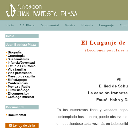
Inicio
J.B.Plaza
Documental
Música
Historia
Lenguaje
Fund
Inicio
El Lenguaje de
Juan
Bautista
Plaza
(Lecciones populares 
Biografía
Cronología
Sus familiares
Infancia/Juventud
Estudios en Roma
Vida familiar
Vida profesional
Maestro de capilla
VII
El Pedagogo
Conferencias
El lied de Sc
Prensa
y
Radio
El musicólogo
La canción francesa
El compositor
Catálogo musical
Fauré, Hahn y 
Documental
En los numerosos tipos y variados asp
Documental
contemplado hasta ahora, puede observarse
enriqueciéndose cada vez más en todo sentido
El Lenguaje de la