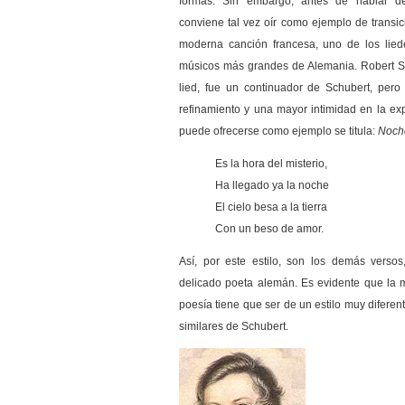
formas. Sin embargo, antes de hablar de
conviene tal vez oír como ejemplo de transici
moderna canción francesa, uno de los lied
músicos más grandes de Alemania. Robert Sc
lied, fue un continuador de Schubert, per
refinamiento y una mayor intimidad en la ex
puede ofrecerse como ejemplo se titula:
Noch
Es la hora del misterio,
Ha llegado ya la noche
El cielo besa a la tierra
Con un beso de amor.
Así, por este estilo, son los demás versos,
delicado poeta alemán. Es evidente que la m
poesía tiene que ser de un estilo muy diferen
similares de Schubert.