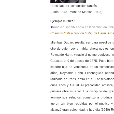
Henri Duparc, compositor francés
(París, 1848 - Mont-de-Marsan, 1933)
Ejemplo musical:
(audio disponible solo en la versión en C
Chanson triste
(
Canción triste
), de Henri Dupa
Mientras Duparc resulta ser para nosotros u
otro de quien voy a hablar ahora nos es, e
Reynaldo Hahn, y nació si no me equivoco, 
Caracas, el 9 de agosto de 1875. Pues bien,
célebre hijo de Venezuela es un composito
años, Reynaldo Hahn Echenagucia abando
radicado en París, entró en el Conservatori
once años y fue tal su precocidad artística
primera obra musical. Fue discípulo del g
terminó sus estudios, comenzó a producir 
fueron tan bien recibidas por el público y
alcanzó gran celebridad; y hoy día (1940)