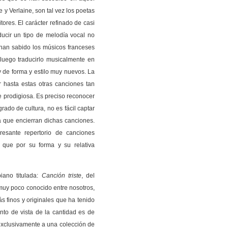
 y Verlaine, son tal vez los poetas
res. El carácter refinado de casi
ucir un tipo de melodía vocal no
han sabido los músicos franceses
 luego traducirlo musicalmente en
 de forma y estilo muy nuevos. La
r hasta estas otras canciones tan
 prodigiosa. Es preciso reconocer
grado de cultura, no es fácil captar
va que encierran dichas canciones.
resante repertorio de canciones
 que por su forma y su relativa
iano titulada:
Canción triste
, del
muy poco conocido entre nosotros,
s finos y originales que ha tenido
nto de vista de la cantidad es de
xclusivamente a una colección de