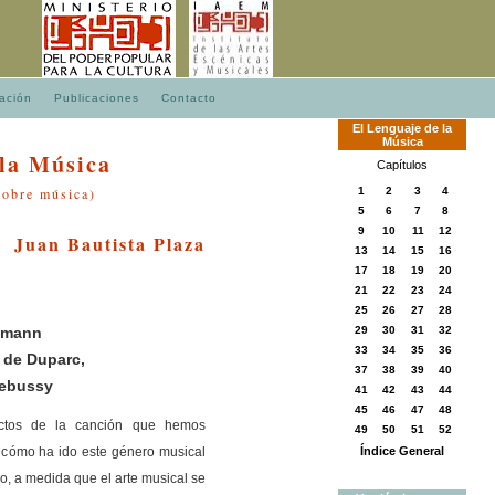
ación
Publicaciones
Contacto
El
Lenguaje
de
la
Música
 la Música
Capítulos
sobre música)
1
2
3
4
5
6
7
8
9
10
11
12
Juan Bautista Plaza
13
14
15
16
17
18
19
20
21
22
23
24
25
26
27
28
humann
29
30
31
32
33
34
35
36
 de Duparc,
37
38
39
40
Debussy
41
42
43
44
45
46
47
48
ectos de la canción que hemos
49
50
51
52
 cómo ha ido este género musical
Índice General
, a medida que el arte musical se