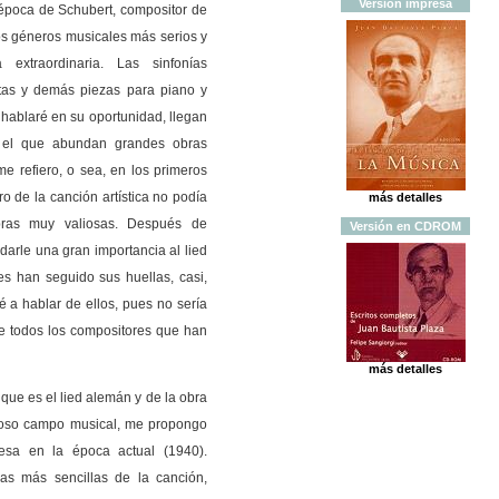
Versión
impresa
a época de Schubert, compositor de
los géneros musicales más serios y
 extraordinaria. Las sinfonías
atas y demás piezas para piano y
 hablaré en su oportunidad, llegan
n el que abundan grandes obras
 refiero, o sea, en los primeros
ro de la canción artística no podía
más detalles
ras muy valiosas. Después de
Versión
en
CDROM
 darle una gran importancia al lied
s han seguido sus huellas, casi,
 a hablar de ellos, pues no sería
de todos los compositores que han
más detalles
ue es el lied alemán y de la obra
rmoso campo musical, me propongo
cesa en la época actual (1940).
s más sencillas de la canción,