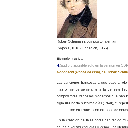
Robert Schumann, compositor alemán
(Sajonia, 1810 - Endenich, 1856)
Ejemplo musical:
(audio disponible solo en la versión en C
Mondnacht
(
Noche de luna
), de Robert Schu
Las canciones francesas a que paso a referi
más o menos semejante a la de este lie
compositores franceses modernos que han tra
siglo XIX hasta nuestros días (1940), el repe
enriquecido en Francia con infinidad de obras
En la creación de tales obras han tenido mu
de las diversas escuelas y cenáculos litera