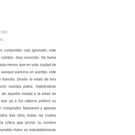
DROM)
rc.
n compositor casi ignorado, este
n cambio, muy conocido. Se llama
nada menos que en esta ciudad de
 aunque parezca un acertijo, este
r francés. Desde la edad de tres
nó nuestra patria. Habiéndose
o de aquella ciudad a la edad de
, que ya a los catorce publicó su
ran compositor Massenet y apenas
obra tras obra, todas las cuales
 la crítica que pronto su nombre
 Reynaldo Hahn es indudablemente