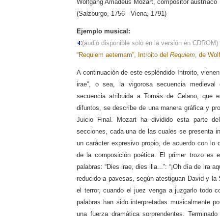
Wolfgang Amadeus Mozart, compositor austríaco
(Salzburgo, 1756 - Viena, 1791)
Ejemplo musical:
(audio disponible solo en la versión en CDROM)
“Requiem aeternam”, Introito del
Requiem
, de Wo
A continuación de este espléndido Introito, vienen
irae”, o sea, la vigorosa secuencia medieval 
secuencia atribuida a Tomás de Celano, que e
difuntos, se describe de una manera gráfica y pr
Juicio Final. Mozart ha dividido esta parte del
secciones, cada una de las cuales se presenta 
un carácter expresivo propio, de acuerdo con lo 
de la composición poética. El primer trozo es 
palabras: “Dies irae, dies illa...”: “¡Oh día de ira
reducido a pavesas, según atestiguan David y la 
el terror, cuando el juez venga a juzgarlo todo co
palabras han sido interpretadas musicalmente p
una fuerza dramática sorprendentes. Terminado 