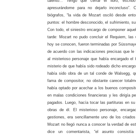
talento... Tengo que cerrar el libro; escr
apresurándome para no dejarlo inconcluso”.
biógrafos, “la vida de Mozart osciló desde ent
puntos: el hombre desconocido, el sufrimiento, s
Con todo, el siniestro encargo de componer aquel
tarde: Mozart no pudo concluir el Requiem, las 
hoy se conocen, fueron terminadas por Süssmayer,
de acuerdo con las indicaciones precisas que le
al misterioso personaje que había encargado el
misterio de que había sido rodeado dicho encargo
había sido obra de un tal conde de Walsegg, qu
fama de compositor, no obstante carecer totalm
había optado por acechar a los buenos composit
en malas condiciones financieras y les dirigía 
pagados. Luego, hacía tocar las partituras en su
obras de él. El misterioso personaje, encarg
gestiones, era sencillamente uno de los criado
Mozart no llegó nunca a conocer la verdad de est
dice un comentarista, “el asunto consistí