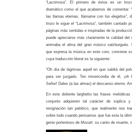
“Lacrimosa”. El primero de éstos es un trozo
dramático como el que acabamos de comentar. “A
las llamas eternas, llámame con los elegidos”, d
trozo le sigue el “Lacrimosa”, también cantado p
páginas más sentidas e inspiradas de la producci
puede apreciarse más claramente la calidad del s
animaba el alma del gran músico salzburgués. P
que expresa la música en este coro, conviene sab
cuya traducción literal es la siguiente:
“Oh día de lágrimas aquél en que saldrá del po
para ser juzgado. Ten misericordia de él, ¡oh
Señor! Dales (a las almas) el descanso eterno. A
En este doliente larghetto las frases melódicas
conjunto adquieren tal carácter de súplica
resignación tan patético, que realmente nos tr
sobre todo cuando pensamos que fue esta la últim
genio portentoso de Mozart: su canto de muerte,