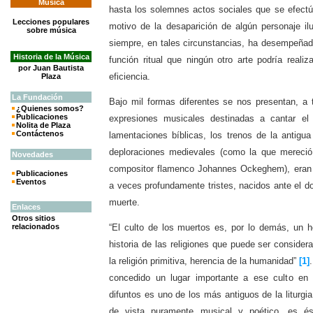
Música
hasta los solemnes actos sociales que se efect
Lecciones populares
motivo de la desaparición de algún personaje il
sobre música
siempre, en tales circunstancias, ha desempeña
Historia de la Música
función ritual que ningún otro arte podría reali
por Juan Bautista
eficiencia.
Plaza
La
Fundación
Bajo mil formas diferentes se nos presentan, a t
¿Quienes somos?
Publicaciones
expresiones musicales destinadas a cantar el
Nolita de Plaza
Contáctenos
lamentaciones bíblicas, los trenos de la antigua
deploraciones medievales (como la que mereció,
Novedades
compositor flamenco Johannes Ockeghem), eran 
Publicaciones
Eventos
a veces profundamente tristes, nacidos ante el d
muerte.
Enlaces
Otros sitios
relacionados
“El culto de los muertos es, por lo demás, un h
historia de las religiones que puede ser conside
la religión primitiva, herencia de la humanidad”
[1]
concedido un lugar importante a ese culto en s
difuntos es uno de los más antiguos de la liturg
de vista puramente musical y poético, es ést