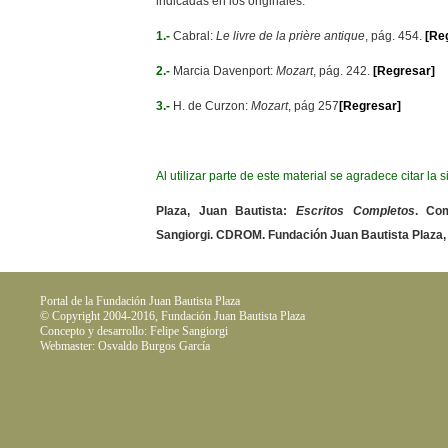
indicadas en los originales.
1.-
Cabral:
Le livre de la prière antique
, pág. 454.
[Re
2.-
Marcia Davenport:
Mozart
, pág. 242.
[Regresar]
3.-
H. de Curzon:
Mozart
, pág 257
[Regresar]
Al utilizar parte de este material se agradece citar la 
Plaza, Juan Bautista:
Escritos Completos
. Com
Sangiorgi. CDROM. Fundación Juan Bautista Plaza,
Portal de la Fundación Juan Bautista Plaza
© Copyright 2004-2016, Fundación Juan Bautista Plaza
Concepto y desarrollo: Felipe Sangiorgi
Webmaster: Osvaldo Burgos García