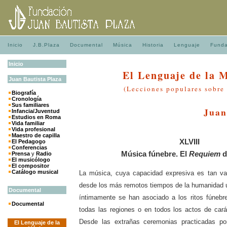
Inicio
J.B.Plaza
Documental
Música
Historia
Lenguaje
Funda
Inicio
El Lenguaje de la 
Juan
Bautista
Plaza
(Lecciones populares sobre
Biografía
Cronología
Sus familiares
Juan
Infancia/Juventud
Estudios en Roma
Vida familiar
Vida profesional
Maestro de capilla
XLVIII
El Pedagogo
Conferencias
Música fúnebre. El
Requiem
d
Prensa
y
Radio
El musicólogo
El compositor
Catálogo musical
La música, cuya capacidad expresiva es tan va
desde los más remotos tiempos de la humanidad 
Documental
íntimamente se han asociado a los ritos fúnebr
Documental
todas las regiones o en todos los actos de cará
Desde las extrañas ceremonias practicadas por
El Lenguaje de la