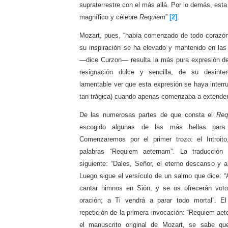
supraterrestre con el más allá. Por lo demás, esta
magnífico y célebre
Requiem
”
[2]
.
Mozart, pues, “había comenzado de todo corazó
su inspiración se ha elevado y mantenido en la
—dice Curzon— resulta la más pura expresión de
resignación dulce y sencilla, de su desinter
lamentable ver que esta expresión se haya inter
tan trágica) cuando apenas comenzaba a extender
De las numerosas partes de que consta el
Req
escogido algunas de las más bellas para 
Comenzaremos por el primer trozo: el Introito
palabras “Requiem aeternam”. La traducción 
siguiente: “Dales, Señor, el eterno descanso y a
Luego sigue el versículo de un salmo que dice: “
cantar himnos en Sión, y se os ofrecerán vot
oración; a Ti vendrá a parar todo mortal”. E
repetición de la primera invocación: “Requiem aet
el manuscrito original de Mozart, se sabe qu