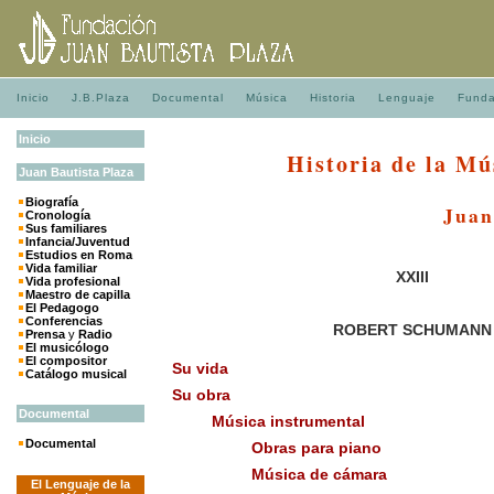
Inicio
J.B.Plaza
Documental
Música
Historia
Lenguaje
Funda
Inicio
Historia de la Mú
Juan
Bautista
Plaza
Biografía
Juan
Cronología
Sus familiares
Infancia/Juventud
Estudios en Roma
Vida familiar
XXIII
Vida profesional
Maestro de capilla
El Pedagogo
Conferencias
ROBERT SCHUMANN
Prensa
y
Radio
El musicólogo
El compositor
Su vida
Catálogo musical
Su obra
Documental
Música instrumental
Documental
Obras para piano
Música de cámara
El Lenguaje de la