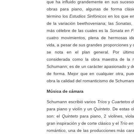
que ha influido grandemente en sus sucesor
obras para piano, algunas de forma clási
término los
Estudios Sinfónicos
en los que em
de la variación beethoveniana; las
Sonatas
,
más célebre de las cuales es la
Sonata en F
cuatro movimientos, plena de hermosas id
vida, a pesar de sus grandes proporciones y 
se nota en el plan general. Por últi
considerada como la obra maestra de la 
Schumann; es de un carácter apasionado y de
de forma. Mejor que en cualquier otra, pue
obra la calidad del romanticismo de Schuman
Música de cámara
Schumann escribió varios
Tríos
y
Cuartetos 
para piano y violín y un
Quinteto
. De estas o
son: el
Quinteto
para piano, 2 violines, viol
gran inspiración y de corte clásico y el
Trío e
romántico, una de las producciones más carac