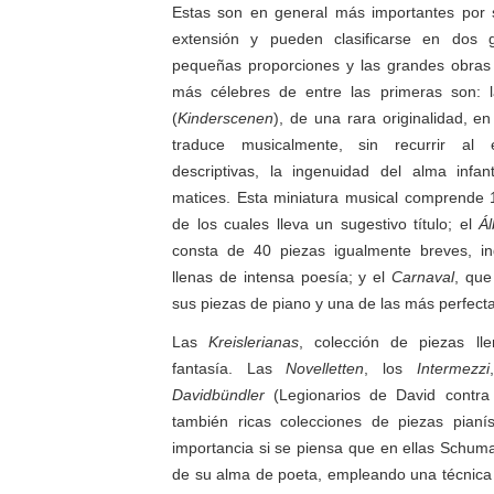
Estas son en general más importantes por 
extensión y pueden clasificarse en dos 
pequeñas proporciones y las grandes obras 
más célebres de entre las primeras son: 
(
Kinderscenen
), de una rara originalidad, e
traduce musicalmente, sin recurrir al
descriptivas, la ingenuidad del alma infan
matices. Esta miniatura musical comprende
de los cuales lleva un sugestivo título; el
Á
consta de 40 piezas igualmente breves, i
llenas de intensa poesía; y el
Carnaval
, que
sus piezas de piano y una de las más perfect
Las
Kreislerianas
, colección de piezas l
fantasía. Las
Novelletten
, los
Intermezzi
Davidbündler
(Legionarios de David contra l
también ricas colecciones de piezas pianís
importancia si se piensa que en ellas Schum
de su alma de poeta, empleando una técnica