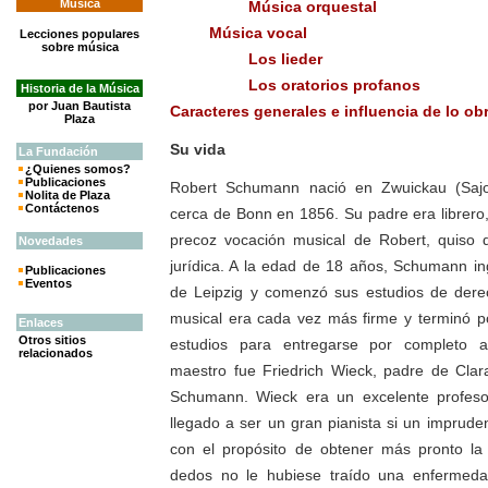
Música
Música orquestal
Música vocal
Lecciones populares
sobre música
Los lieder
Los oratorios profanos
Historia de la Música
por Juan Bautista
Caracteres generales e influencia de lo 
Plaza
Su vida
La
Fundación
¿Quienes somos?
Publicaciones
Robert Schumann nació en Zwuickau (Sajo
Nolita de Plaza
Contáctenos
cerca de Bonn en 1856. Su padre era librero,
precoz vocación musical de Robert, quiso d
Novedades
jurídica. A la edad de 18 años, Schumann in
Publicaciones
Eventos
de Leipzig y comenzó sus estudios de dere
musical era cada vez más firme y terminó p
Enlaces
Otros sitios
estudios para entregarse por completo al
relacionados
maestro fue Friedrich Wieck, padre de Clar
Schumann. Wieck era un excelente profes
llegado a ser un gran pianista si un imprud
con el propósito de obtener más pronto la
dedos no le hubiese traído una enfermed