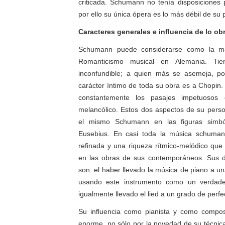
criticada. Schumann no tenía disposiciones p
por ello su única ópera es lo más débil de su 
Caracteres generales e influencia de lo 
Schumann puede considerarse como la má
Romanticismo musical en Alemania. Tie
inconfundible; a quien más se asemeja, por
carácter íntimo de toda su obra es a Chopin.
constantemente los pasajes impetuosos 
melancólico. Estos dos aspectos de su person
el mismo Schumann en las figuras simbó
Eusebius. En casi toda la música schuman
refinada y una riqueza rítmico-melódico que 
en las obras de sus contemporáneos. Sus do
son: el haber llevado la música de piano a una
usando este instrumento como un verdade
igualmente llevado el lied a un grado de perf
Su influencia como pianista y como composi
enorme, no sólo por la novedad de su técnica